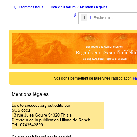
Qui sommes nous ?
Index du forum
Mentions légales
R
Rechercher
Recherche avancée
e
c
h
e
r
c
h
e
Vos dons permettent de faire vivre l'association
Fa
r
Mentions légales