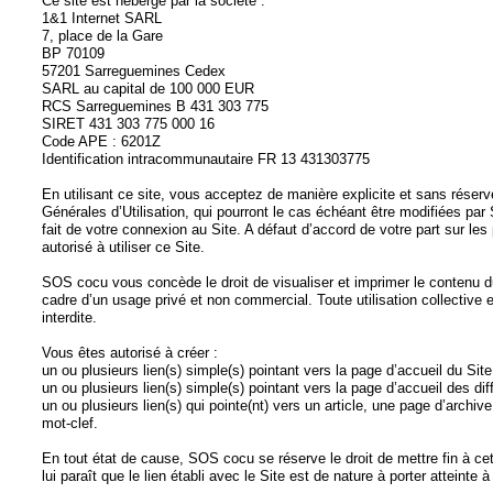
Ce site est hébergé par la société :
1&1 Internet SARL
7, place de la Gare
BP 70109
57201 Sarreguemines Cedex
SARL au capital de 100 000 EUR
RCS Sarreguemines B 431 303 775
SIRET 431 303 775 000 16
Code APE : 6201Z
Identification intracommunautaire FR 13 431303775
En utilisant ce site, vous acceptez de manière explicite et sans réser
Générales d’Utilisation, qui pourront le cas échéant être modifiées p
fait de votre connexion au Site. A défaut d’accord de votre part sur l
autorisé à utiliser ce Site.
SOS cocu vous concède le droit de visualiser et imprimer le contenu 
cadre d’un usage privé et non commercial. Toute utilisation collective
interdite.
Vous êtes autorisé à créer :
un ou plusieurs lien(s) simple(s) pointant vers la page d’accueil du Site
un ou plusieurs lien(s) simple(s) pointant vers la page d’accueil des dif
un ou plusieurs lien(s) qui pointe(nt) vers un article, une page d’archiv
mot-clef.
En tout état de cause, SOS cocu se réserve le droit de mettre fin à cet
lui paraît que le lien établi avec le Site est de nature à porter atteinte à