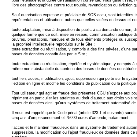
pour l’étendue et la durée de l’utilisation consentie. Vous garantissez
libre des photographies contre tout trouble, revendication ou éviction 
Sauf autorisation expresse et préalable de SOS cocu, sont interdites t
représentations et utilisations autres que celles visées ci-dessus et n
toute adaptation, mise à disposition du public à sa demande ou non, dis
quelque forme que ce soit, mise en réseau, communication publique de
œuvres, prestations, marques et de tous éléments protégés ou suscepti
la propriété intellectuelle reproduits sur le Site ;
toute extraction ou réutilisation, y compris à des fins privées, d’une pa
bases de données constituées par le Site ;
toute extraction ou réutilisation, répétée et systématique, y compris à 
même non substantielle du contenu des bases de données constituées 
tout lien, accès, modification, ajout, suppression qui porte sur le sys
l’édition en ligne et modifie les conditions de publication ou la politique 
Tout utilisateur qui agit en fraude des présentes CGU s’expose aux pou
répriment en particulier les atteintes au droit d’auteur, aux droits vois
bases de données ainsi qu’aux systèmes de traitement automatisé de
Il vous est rappelé que le Code pénal (article 323-1 et suivants) sancti
cinq ans d’emprisonnement et 75000 euros d’amende, notamment :
l’accès et le maintien frauduleux dans un système de traitement autom
suppression, la modification ou l’ajout frauduleux de données dans ce s