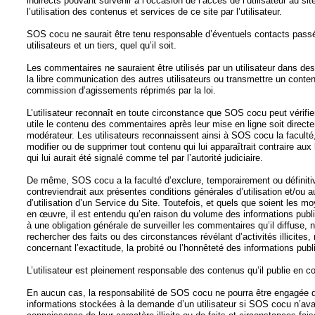
indirects pouvant survenir à l’occasion de l’accès de l’utilisateur au sit
l’utilisation des contenus et services de ce site par l’utilisateur.
SOS cocu ne saurait être tenu responsable d’éventuels contacts passés
utilisateurs et un tiers, quel qu’il soit.
Les commentaires ne sauraient être utilisés par un utilisateur dans des
la libre communication des autres utilisateurs ou transmettre un contenu 
commission d’agissements réprimés par la loi.
L’utilisateur reconnaît en toute circonstance que SOS cocu peut vérifie
utile le contenu des commentaires après leur mise en ligne soit directe
modérateur. Les utilisateurs reconnaissent ainsi à SOS cocu la faculté,
modifier ou de supprimer tout contenu qui lui apparaîtrait contraire aux
qui lui aurait été signalé comme tel par l’autorité judiciaire.
De même, SOS cocu a la faculté d’exclure, temporairement ou définitive
contreviendrait aux présentes conditions générales d’utilisation et/ou 
d’utilisation d’un Service du Site. Toutefois, et quels que soient les mo
en œuvre, il est entendu qu’en raison du volume des informations pub
à une obligation générale de surveiller les commentaires qu’il diffuse, 
rechercher des faits ou des circonstances révélant d’activités illicites, 
concernant l’exactitude, la probité ou l’honnêteté des informations publi
L’utilisateur est pleinement responsable des contenus qu’il publie en 
En aucun cas, la responsabilité de SOS cocu ne pourra être engagée du
informations stockées à la demande d’un utilisateur si SOS cocu n’ava