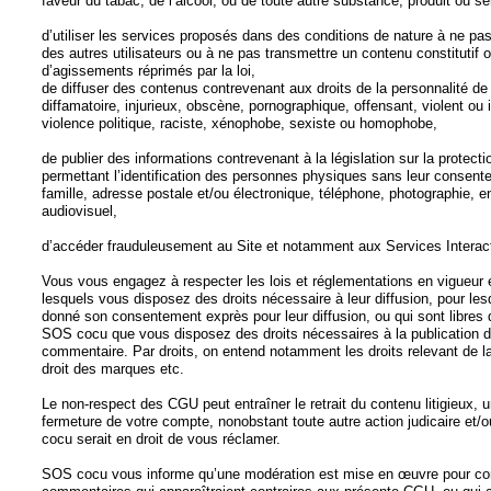
faveur du tabac, de l’alcool, ou de toute autre substance, produit ou s
d’utiliser les services proposés dans des conditions de nature à ne pas
des autres utilisateurs ou à ne pas transmettre un contenu constitutif o
d’agissements réprimés par la loi,
de diffuser des contenus contrevenant aux droits de la personnalité de
diffamatoire, injurieux, obscène, pornographique, offensant, violent ou in
violence politique, raciste, xénophobe, sexiste ou homophobe,
de publier des informations contrevenant à la législation sur la protec
permettant l’identification des personnes physiques sans leur conse
famille, adresse postale et/ou électronique, téléphone, photographie, 
audiovisuel,
d’accéder frauduleusement au Site et notamment aux Services Interact
Vous vous engagez à respecter les lois et réglementations en vigueur et
lesquels vous disposez des droits nécessaire à leur diffusion, pour lesqu
donné son consentement exprès pour leur diffusion, ou qui sont libres 
SOS cocu que vous disposez des droits nécessaires à la publication 
commentaire. Par droits, on entend notamment les droits relevant de la 
droit des marques etc.
Le non-respect des CGU peut entraîner le retrait du contenu litigieux, 
fermeture de votre compte, nonobstant toute autre action judicaire e
cocu serait en droit de vous réclamer.
SOS cocu vous informe qu’une modération est mise en œuvre pour cont