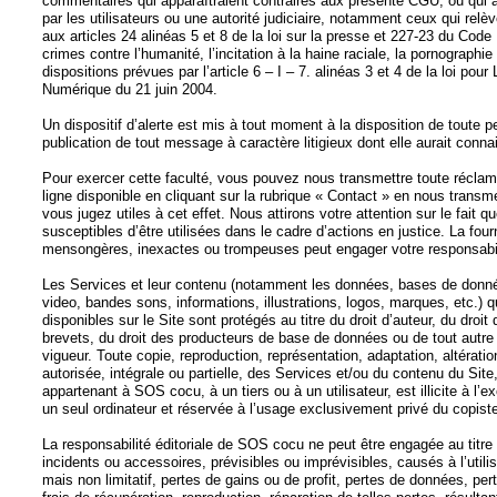
commentaires qui apparaîtraient contraires aux présente CGU, ou qui 
par les utilisateurs ou une autorité judiciaire, notamment ceux qui relè
aux articles 24 alinéas 5 et 8 de la loi sur la presse et 227-23 du Code
crimes contre l’humanité, l’incitation à la haine raciale, la pornograph
dispositions prévues par l’article 6 – I – 7. alinéas 3 et 4 de la loi po
Numérique du 21 juin 2004.
Un dispositif d’alerte est mis à tout moment à la disposition de toute pe
publication de tout message à caractère litigieux dont elle aurait conn
Pour exercer cette faculté, vous pouvez nous transmettre toute réclamat
ligne disponible en cliquant sur la rubrique « Contact » en nous transm
vous jugez utiles à cet effet. Nous attirons votre attention sur le fait 
susceptibles d’être utilisées dans le cadre d’actions en justice. La four
mensongères, inexactes ou trompeuses peut engager votre responsabili
Les Services et leur contenu (notamment les données, bases de donnée
video, bandes sons, informations, illustrations, logos, marques, etc.) 
disponibles sur le Site sont protégés au titre du droit d’auteur, du droi
brevets, du droit des producteurs de base de données ou de tout autre d
vigueur. Toute copie, reproduction, représentation, adaptation, altératio
autorisée, intégrale ou partielle, des Services et/ou du contenu du Site
appartenant à SOS cocu, à un tiers ou à un utilisateur, est illicite à l’
un seul ordinateur et réservée à l’usage exclusivement privé du copist
La responsabilité éditoriale de SOS cocu ne peut être engagée au titr
incidents ou accessoires, prévisibles ou imprévisibles, causés à l’utilis
mais non limitatif, pertes de gains ou de profit, pertes de données, pe