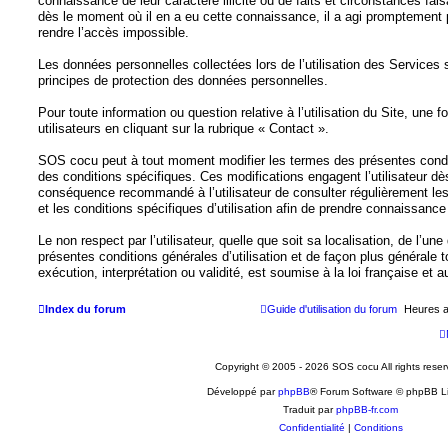
connaissance de leur caractère illicite ou de faits et circonstances fais
dès le moment où il en a eu cette connaissance, il a agi promptement 
rendre l’accès impossible.
Les données personnelles collectées lors de l’utilisation des Services 
principes de protection des données personnelles.
Pour toute information ou question relative à l’utilisation du Site, une f
utilisateurs en cliquant sur la rubrique « Contact ».
SOS cocu peut à tout moment modifier les termes des présentes conditi
des conditions spécifiques. Ces modifications engagent l’utilisateur dès
conséquence recommandé à l’utilisateur de consulter régulièrement les 
et les conditions spécifiques d’utilisation afin de prendre connaissanc
Le non respect par l’utilisateur, quelle que soit sa localisation, de l’u
présentes conditions générales d’utilisation et de façon plus générale to
exécution, interprétation ou validité, est soumise à la loi française et a
Index du forum
Guide d'utilisation du forum
Heures a
Copyright © 2005 - 2026 SOS cocu All rights reser
Développé par
phpBB
® Forum Software © phpBB L
Traduit par
phpBB-fr.com
Confidentialité
|
Conditions