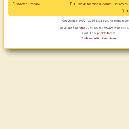
Index du forum
Guide d'utilisation du forum
Heures au
No
Copyright © 2005 - 2026 SOS cocu All rights rese
Développé par
phpBB
® Forum Software © phpBB L
Traduit par
phpBB-fr.com
Confidentialité
|
Conditions