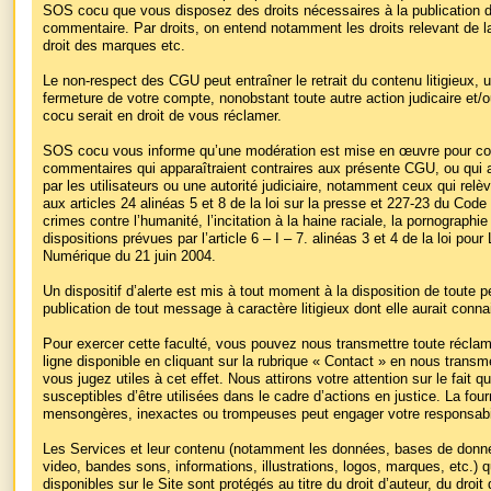
SOS cocu que vous disposez des droits nécessaires à la publication 
commentaire. Par droits, on entend notamment les droits relevant de la 
droit des marques etc.
Le non-respect des CGU peut entraîner le retrait du contenu litigieux, 
fermeture de votre compte, nonobstant toute autre action judicaire e
cocu serait en droit de vous réclamer.
SOS cocu vous informe qu’une modération est mise en œuvre pour cont
commentaires qui apparaîtraient contraires aux présente CGU, ou qui 
par les utilisateurs ou une autorité judiciaire, notamment ceux qui relè
aux articles 24 alinéas 5 et 8 de la loi sur la presse et 227-23 du Code
crimes contre l’humanité, l’incitation à la haine raciale, la pornograph
dispositions prévues par l’article 6 – I – 7. alinéas 3 et 4 de la loi po
Numérique du 21 juin 2004.
Un dispositif d’alerte est mis à tout moment à la disposition de toute pe
publication de tout message à caractère litigieux dont elle aurait conn
Pour exercer cette faculté, vous pouvez nous transmettre toute réclamat
ligne disponible en cliquant sur la rubrique « Contact » en nous transm
vous jugez utiles à cet effet. Nous attirons votre attention sur le fait 
susceptibles d’être utilisées dans le cadre d’actions en justice. La fou
mensongères, inexactes ou trompeuses peut engager votre responsabili
Les Services et leur contenu (notamment les données, bases de donnée
video, bandes sons, informations, illustrations, logos, marques, etc.) 
disponibles sur le Site sont protégés au titre du droit d’auteur, du droi