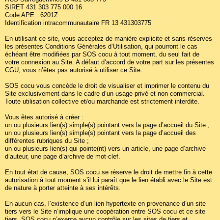
SIRET 431 303 775 000 16
Code APE : 6201Z
Identification intracommunautaire FR 13 431303775
En utilisant ce site, vous acceptez de manière explicite et sans réserves
les présentes Conditions Générales d’Utilisation, qui pourront le cas
échéant être modifiées par SOS cocu à tout moment, du seul fait de
votre connexion au Site. A défaut d’accord de votre part sur les présentes
CGU, vous n’êtes pas autorisé à utiliser ce Site.
SOS cocu vous concède le droit de visualiser et imprimer le contenu du
Site exclusivement dans le cadre d’un usage privé et non commercial.
Toute utilisation collective et/ou marchande est strictement interdite.
Vous êtes autorisé à créer :
un ou plusieurs lien(s) simple(s) pointant vers la page d’accueil du Site ;
un ou plusieurs lien(s) simple(s) pointant vers la page d’accueil des
différentes rubriques du Site ;
un ou plusieurs lien(s) qui pointe(nt) vers un article, une page d’archive
d’auteur, une page d’archive de mot-clef.
En tout état de cause, SOS cocu se réserve le droit de mettre fin à cette
autorisation à tout moment s’il lui paraît que le lien établi avec le Site est
de nature à porter atteinte à ses intérêts.
En aucun cas, l’existence d’un lien hypertexte en provenance d’un site
tiers vers le Site n’implique une coopération entre SOS cocu et ce site
tiers. SOS cocu n’exerce aucun contrôle sur les sites de tiers et