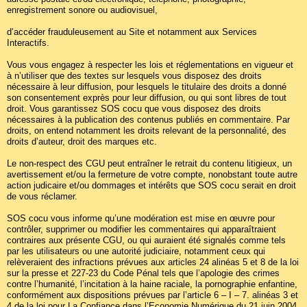
enregistrement sonore ou audiovisuel,
d’accéder frauduleusement au Site et notamment aux Services
Interactifs.
Vous vous engagez à respecter les lois et réglementations en vigueur et
à n’utiliser que des textes sur lesquels vous disposez des droits
nécessaire à leur diffusion, pour lesquels le titulaire des droits a donné
son consentement exprès pour leur diffusion, ou qui sont libres de tout
droit. Vous garantissez SOS cocu que vous disposez des droits
nécessaires à la publication des contenus publiés en commentaire. Par
droits, on entend notamment les droits relevant de la personnalité, des
droits d’auteur, droit des marques etc.
Le non-respect des CGU peut entraîner le retrait du contenu litigieux, un
avertissement et/ou la fermeture de votre compte, nonobstant toute autre
action judicaire et/ou dommages et intérêts que SOS cocu serait en droit
de vous réclamer.
SOS cocu vous informe qu’une modération est mise en œuvre pour
contrôler, supprimer ou modifier les commentaires qui apparaîtraient
contraires aux présente CGU, ou qui auraient été signalés comme tels
par les utilisateurs ou une autorité judiciaire, notamment ceux qui
relèveraient des infractions prévues aux articles 24 alinéas 5 et 8 de la loi
sur la presse et 227-23 du Code Pénal tels que l’apologie des crimes
contre l’humanité, l’incitation à la haine raciale, la pornographie enfantine,
conformément aux dispositions prévues par l’article 6 – I – 7. alinéas 3 et
4 de la loi pour La Confiance dans l’Economie Numérique du 21 juin 2004.