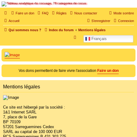
SOS cocu
Faire un don
FAQ
Règles
Nous contacter
Mode sombre
SOS cocu est une association loi 1901 dont l'objet est le soutien aux victimes d'adultère.
Accueil
S’enregistrer
Connexion
Pouvoir parler, se confier, recevoir un soutien moral pour traverser une situation
personnelle douloureuse
Qui sommes nous ?
Index du forum
Mentions légales
R
Français
e
c
h
e
Vos dons permettent de faire vivre l'association
Faire un don
r
c
Mentions légales
h
e
r
Ce site est hébergé par la société :
1&1 Internet SARL
7, place de la Gare
BP 70109
57201 Sarreguemines Cedex
SARL au capital de 100 000 EUR
RCS Sarreguemines B 431 303 775