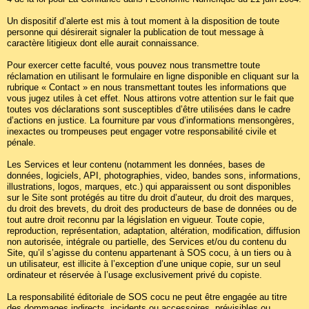
Un dispositif d’alerte est mis à tout moment à la disposition de toute
personne qui désirerait signaler la publication de tout message à
caractère litigieux dont elle aurait connaissance.
Pour exercer cette faculté, vous pouvez nous transmettre toute
réclamation en utilisant le formulaire en ligne disponible en cliquant sur la
rubrique « Contact » en nous transmettant toutes les informations que
vous jugez utiles à cet effet. Nous attirons votre attention sur le fait que
toutes vos déclarations sont susceptibles d’être utilisées dans le cadre
d’actions en justice. La fourniture par vous d’informations mensongères,
inexactes ou trompeuses peut engager votre responsabilité civile et
pénale.
Les Services et leur contenu (notamment les données, bases de
données, logiciels, API, photographies, video, bandes sons, informations,
illustrations, logos, marques, etc.) qui apparaissent ou sont disponibles
sur le Site sont protégés au titre du droit d’auteur, du droit des marques,
du droit des brevets, du droit des producteurs de base de données ou de
tout autre droit reconnu par la législation en vigueur. Toute copie,
reproduction, représentation, adaptation, altération, modification, diffusion
non autorisée, intégrale ou partielle, des Services et/ou du contenu du
Site, qu’il s’agisse du contenu appartenant à SOS cocu, à un tiers ou à
un utilisateur, est illicite à l’exception d’une unique copie, sur un seul
ordinateur et réservée à l’usage exclusivement privé du copiste.
La responsabilité éditoriale de SOS cocu ne peut être engagée au titre
des dommages indirects, incidents ou accessoires, prévisibles ou