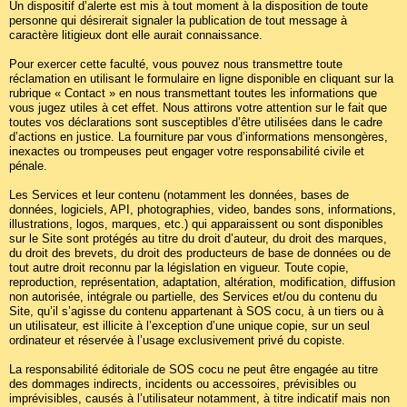
Un dispositif d’alerte est mis à tout moment à la disposition de toute
personne qui désirerait signaler la publication de tout message à
caractère litigieux dont elle aurait connaissance.
Pour exercer cette faculté, vous pouvez nous transmettre toute
réclamation en utilisant le formulaire en ligne disponible en cliquant sur la
rubrique « Contact » en nous transmettant toutes les informations que
vous jugez utiles à cet effet. Nous attirons votre attention sur le fait que
toutes vos déclarations sont susceptibles d’être utilisées dans le cadre
d’actions en justice. La fourniture par vous d’informations mensongères,
inexactes ou trompeuses peut engager votre responsabilité civile et
pénale.
Les Services et leur contenu (notamment les données, bases de
données, logiciels, API, photographies, video, bandes sons, informations,
illustrations, logos, marques, etc.) qui apparaissent ou sont disponibles
sur le Site sont protégés au titre du droit d’auteur, du droit des marques,
du droit des brevets, du droit des producteurs de base de données ou de
tout autre droit reconnu par la législation en vigueur. Toute copie,
reproduction, représentation, adaptation, altération, modification, diffusion
non autorisée, intégrale ou partielle, des Services et/ou du contenu du
Site, qu’il s’agisse du contenu appartenant à SOS cocu, à un tiers ou à
un utilisateur, est illicite à l’exception d’une unique copie, sur un seul
ordinateur et réservée à l’usage exclusivement privé du copiste.
La responsabilité éditoriale de SOS cocu ne peut être engagée au titre
des dommages indirects, incidents ou accessoires, prévisibles ou
imprévisibles, causés à l’utilisateur notamment, à titre indicatif mais non