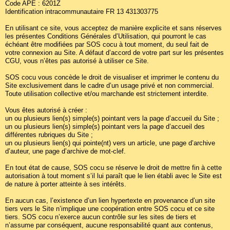
Code APE : 6201Z
Identification intracommunautaire FR 13 431303775
En utilisant ce site, vous acceptez de manière explicite et sans réserves
les présentes Conditions Générales d’Utilisation, qui pourront le cas
échéant être modifiées par SOS cocu à tout moment, du seul fait de
votre connexion au Site. A défaut d’accord de votre part sur les présentes
CGU, vous n’êtes pas autorisé à utiliser ce Site.
SOS cocu vous concède le droit de visualiser et imprimer le contenu du
Site exclusivement dans le cadre d’un usage privé et non commercial.
Toute utilisation collective et/ou marchande est strictement interdite.
Vous êtes autorisé à créer :
un ou plusieurs lien(s) simple(s) pointant vers la page d’accueil du Site ;
un ou plusieurs lien(s) simple(s) pointant vers la page d’accueil des
différentes rubriques du Site ;
un ou plusieurs lien(s) qui pointe(nt) vers un article, une page d’archive
d’auteur, une page d’archive de mot-clef.
En tout état de cause, SOS cocu se réserve le droit de mettre fin à cette
autorisation à tout moment s’il lui paraît que le lien établi avec le Site est
de nature à porter atteinte à ses intérêts.
En aucun cas, l’existence d’un lien hypertexte en provenance d’un site
tiers vers le Site n’implique une coopération entre SOS cocu et ce site
tiers. SOS cocu n’exerce aucun contrôle sur les sites de tiers et
n’assume par conséquent, aucune responsabilité quant aux contenus,