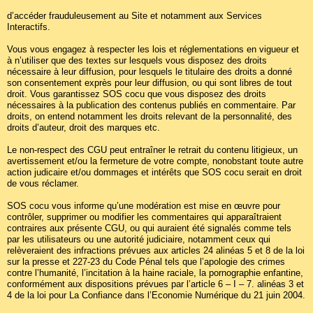
d’accéder frauduleusement au Site et notamment aux Services
Interactifs.
Vous vous engagez à respecter les lois et réglementations en vigueur et
à n’utiliser que des textes sur lesquels vous disposez des droits
nécessaire à leur diffusion, pour lesquels le titulaire des droits a donné
son consentement exprès pour leur diffusion, ou qui sont libres de tout
droit. Vous garantissez SOS cocu que vous disposez des droits
nécessaires à la publication des contenus publiés en commentaire. Par
droits, on entend notamment les droits relevant de la personnalité, des
droits d’auteur, droit des marques etc.
Le non-respect des CGU peut entraîner le retrait du contenu litigieux, un
avertissement et/ou la fermeture de votre compte, nonobstant toute autre
action judicaire et/ou dommages et intérêts que SOS cocu serait en droit
de vous réclamer.
SOS cocu vous informe qu’une modération est mise en œuvre pour
contrôler, supprimer ou modifier les commentaires qui apparaîtraient
contraires aux présente CGU, ou qui auraient été signalés comme tels
par les utilisateurs ou une autorité judiciaire, notamment ceux qui
relèveraient des infractions prévues aux articles 24 alinéas 5 et 8 de la loi
sur la presse et 227-23 du Code Pénal tels que l’apologie des crimes
contre l’humanité, l’incitation à la haine raciale, la pornographie enfantine,
conformément aux dispositions prévues par l’article 6 – I – 7. alinéas 3 et
4 de la loi pour La Confiance dans l’Economie Numérique du 21 juin 2004.