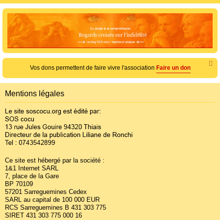
e
c
h
e
r
c
Vos dons permettent de faire vivre l'association
Faire un don
h
e
Mentions légales
r
Ce site est hébergé par la société :
1&1 Internet SARL
7, place de la Gare
BP 70109
57201 Sarreguemines Cedex
SARL au capital de 100 000 EUR
RCS Sarreguemines B 431 303 775
SIRET 431 303 775 000 16