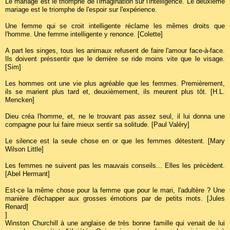
Le mariage est le triomphe de l'imagination sur l'intelligence. Le deuxième
mariage est le triomphe de l'espoir sur l'expérience.
Une femme qui se croit intelligente réclame les mêmes droits que
l'homme. Une femme intelligente y renonce. [Colette]
A part les singes, tous les animaux refusent de faire l'amour face-à-face.
Ils doivent préssentir que le derrière se ride moins vite que le visage.
[Sim]
Les hommes ont une vie plus agréable que les femmes. Premièrement,
ils se marient plus tard et, deuxièmement, ils meurent plus tôt. [H.L.
Mencken]
Dieu créa l'homme, et, ne le trouvant pas assez seul, il lui donna une
compagne pour lui faire mieux sentir sa solitude. [Paul Valéry]
Le silence est la seule chose en or que les femmes détestent. [Mary
Wilson Little]
Les femmes ne suivent pas les mauvais conseils... Elles les précèdent.
[Abel Hermant]
Est-ce la même chose pour la femme que pour le mari, l'adultère ? Une
manière d'échapper aux grosses émotions par de petits mots. [Jules
Renard]
]
Winston Churchill à une anglaise de très bonne famille qui venait de lui