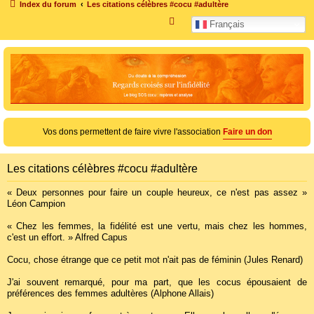
Index du forum
Les citations célèbres #cocu #adultère
R
Français
e
c
h
e
r
c
Vos dons permettent de faire vivre l'association
Faire un don
h
e
Les citations célèbres #cocu #adultère
r
« Deux personnes pour faire un couple heureux, ce n'est pas assez »
Léon Campion
« Chez les femmes, la fidélité est une vertu, mais chez les hommes,
c'est un effort. » Alfred Capus
Cocu, chose étrange que ce petit mot n'ait pas de féminin (Jules Renard)
J'ai souvent remarqué, pour ma part, que les cocus épousaient de
préférences des femmes adultères (Alphone Allais)