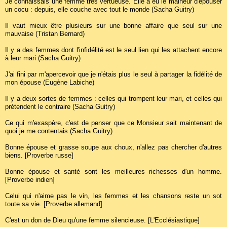
Je connaissais une femme très vertueuse. Elle a eu le malheur d'épouser
un cocu : depuis, elle couche avec tout le monde (Sacha Guitry)
Il vaut mieux être plusieurs sur une bonne affaire que seul sur une
mauvaise (Tristan Bernard)
Il y a des femmes dont l'infidélité est le seul lien qui les attachent encore
à leur mari (Sacha Guitry)
J'ai fini par m'apercevoir que je n'étais plus le seul à partager la fidélité de
mon épouse (Eugène Labiche)
Il y a deux sortes de femmes : celles qui trompent leur mari, et celles qui
prétendent le contraire (Sacha Guitry)
Ce qui m'exaspère, c'est de penser que ce Monsieur sait maintenant de
quoi je me contentais (Sacha Guitry)
Bonne épouse et grasse soupe aux choux, n'allez pas chercher d'autres
biens. [Proverbe russe]
Bonne épouse et santé sont les meilleures richesses d'un homme.
[Proverbe indien]
Celui qui n'aime pas le vin, les femmes et les chansons reste un sot
toute sa vie. [Proverbe allemand]
C'est un don de Dieu qu'une femme silencieuse. [L'Ecclésiastique]