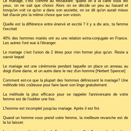
Le mariage, c'est comme au restaurant: quand on a la carte sous les
yeux, on ne sait que choisir. Alors on se décide un peu au hasard et
lorsqu'on voit ce qu'on a dans son assiette, on se dit qu'on aurait mieux
fait d'avoir pris la même chose que son voisin.
Quelle est la différence entre énervé et excité ? il y a dix ans, ta femme
t'excitait
40% des hommes mariés ont eu une relation extra-conjugale en France.
Les autres l'ont eue à l'étranger.
Le mariage c'est l'union de 2 êtres pour n'en former plus qu'un. Reste a
savoir lequel
Le mariage est une cérémonie pendant laquelle on place un anneau au
doigt d'une dame, et un autre dans le nez d'un homme [Herbert Spencer]
Comment est-ce que la plupart des hommes définissent le mariage? Une
méthode très coûteuse pour faire laver son linge gratuitement.
La méthode la plus efficace pour se rappeler l'anniversaire de votre
femme est de l'oublier une fois.
L'homme est incomplet jusqu'au mariage. Après il est fini.
Quand un homme vous prend votre femme, la meilleure revanche est de
la lui laisser.