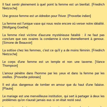
Il faut sentir pleinement à quel point la femme est un bienfait. [Friedrich
Nietzsche]
Une grosse femme est un édredon pour l'hiver. [Proverbe indien]
La femme est l'unique vase qui nous reste encore où verser notre idéalité.
[Wolfgang Goethe]
La femme n'est victime d'aucune mystérieuse fatalité : il ne faut pas
conclure que ses ovaires la condamne à vivre éternellement à genoux.
[Simone de Beauvoir]
La sottise chez les femmes, c'est ce qu'il y a de moins féminin. [Friedrich
Nietzsche]
Le corps d'une femme est un temple et non une taverne. [Vance
Thompson]
L'amour pénètre dans l'homme par les yeux et dans la femme par les
oreilles. [Proverbe polonais]
Il est plus dangereux de tomber en amour que du haut d'une falaise.
[Plaute]
Le mariage est une merveilleuse institution, qui sert à partager à deux les
problèmes qu'on n'aurait jamais eus si on était resté seul.