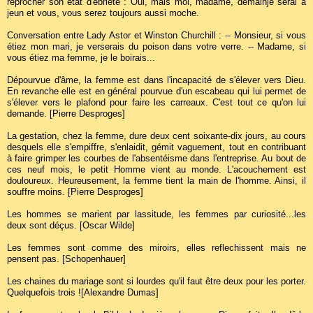
reprocher son état d'ébriété : Oui, mais moi, madame, demainje serai à
jeun et vous, vous serez toujours aussi moche.
Conversation entre Lady Astor et Winston Churchill : -- Monsieur, si vous
étiez mon mari, je verserais du poison dans votre verre. -- Madame, si
vous étiez ma femme, je le boirais...
Dépourvue d'âme, la femme est dans l'incapacité de s'élever vers Dieu.
En revanche elle est en général pourvue d'un escabeau qui lui permet de
s'élever vers le plafond pour faire les carreaux. C'est tout ce qu'on lui
demande. [Pierre Desproges]
La gestation, chez la femme, dure deux cent soixante-dix jours, au cours
desquels elle s'empiffre, s'enlaidit, gémit vaguement, tout en contribuant
à faire grimper les courbes de l'absentéisme dans l'entreprise. Au bout de
ces neuf mois, le petit Homme vient au monde. L'acouchement est
douloureux. Heureusement, la femme tient la main de l'homme. Ainsi, il
souffre moins. [Pierre Desproges]
Les hommes se marient par lassitude, les femmes par curiosité...les
deux sont déçus. [Oscar Wilde]
Les femmes sont comme des miroirs, elles reflechissent mais ne
pensent pas. [Schopenhauer]
Les chaines du mariage sont si lourdes qu'il faut être deux pour les porter.
Quelquefois trois ![Alexandre Dumas]