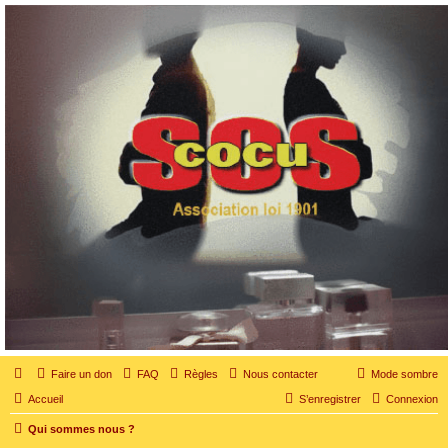
SOS cocu
SOS cocu est une association loi 1901 dont l'objet est le soutien aux victimes d'adultère.
Pouvoir parler, se confier, recevoir un soutien moral pour traverser une situation
personnelle douloureuse
Faire un don
FAQ
Règles
Nous contacter
Mode sombre
Accueil
S’enregistrer
Connexion
Qui sommes nous ?