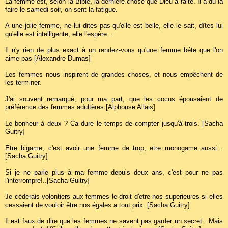
La femme est, selon la Bible, la dernière chose que Dieu a faite. Il a dû la
faire le samedi soir, on sent la fatigue.
A une jolie femme, ne lui dites pas qu'elle est belle, elle le sait, dîtes lui
qu'elle est intelligente, elle l'espère...
Il n'y rien de plus exact à un rendez-vous qu'une femme béte que l'on
aime pas [Alexandre Dumas]
Les femmes nous inspirent de grandes choses, et nous empêchent de
les terminer.
J'ai souvent remarqué, pour ma part, que les cocus épousaient de
préférence des femmes adultères.[Alphonse Allais]
Le bonheur à deux ? Ca dure le temps de compter jusqu'à trois. [Sacha
Guitry]
Etre bigame, c'est avoir une femme de trop, etre monogame aussi...
[Sacha Guitry]
Si je ne parle plus à ma femme depuis deux ans, c'est pour ne pas
l'interrompre!..[Sacha Guitry]
Je cèderais volontiers aux femmes le droit d'etre nos superieures si elles
cessaient de vouloir être nos égales a tout prix. [Sacha Guitry]
Il est faux de dire que les femmes ne savent pas garder un secret . Mais