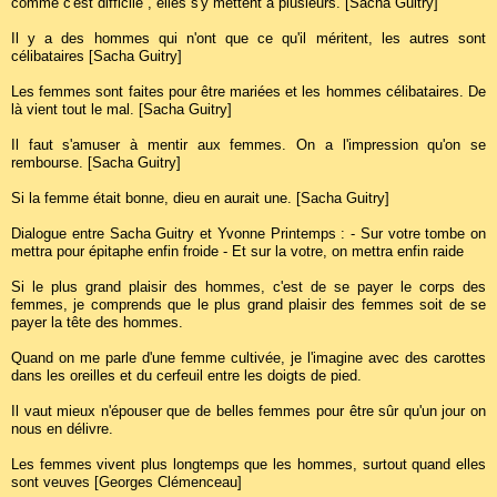
comme c'est difficile , elles s'y mettent à plusieurs. [Sacha Guitry]
Il y a des hommes qui n'ont que ce qu'il méritent, les autres sont
célibataires [Sacha Guitry]
Les femmes sont faites pour être mariées et les hommes célibataires. De
là vient tout le mal. [Sacha Guitry]
Il faut s'amuser à mentir aux femmes. On a l'impression qu'on se
rembourse. [Sacha Guitry]
Si la femme était bonne, dieu en aurait une. [Sacha Guitry]
Dialogue entre Sacha Guitry et Yvonne Printemps : - Sur votre tombe on
mettra pour épitaphe enfin froide - Et sur la votre, on mettra enfin raide
Si le plus grand plaisir des hommes, c'est de se payer le corps des
femmes, je comprends que le plus grand plaisir des femmes soit de se
payer la tête des hommes.
Quand on me parle d'une femme cultivée, je l'imagine avec des carottes
dans les oreilles et du cerfeuil entre les doigts de pied.
Il vaut mieux n'épouser que de belles femmes pour être sûr qu'un jour on
nous en délivre.
Les femmes vivent plus longtemps que les hommes, surtout quand elles
sont veuves [Georges Clémenceau]