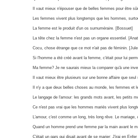
Il vaut mieux n'épouser que de belles femmes pour être sûr
Les femmes vivent plus longtemps que les hommes, surto
La femme est le produit d'un os surnuméraire. [Bossuet]
La tête chez la femme n'est pas un organe essentiel. [Ana
Cocu, chose étrange que ce mot n'ait pas de féminin. [Jul
Si l'homme a été créé avant la femme, c'était pour lui per
Ma femme? Je ne saurais mieux la comparer qu'à une inventio
Il vaut mieux être plusieurs sur une bonne affaire que seul
Il n'y a que deux belles choses au monde, les femmes et 
Le langage de l'amour: les grands mots avant, les petits m
Ce n'est pas vrai que les hommes mariés vivent plus long
L'amour, c'est comme un long, très long rêve. Le mariage, c'
Quand un homme prend une femme par la main avant le mariag
C'était un gars qui disait avant de se marier: J'irai en Enfer 