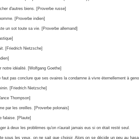
her d'autres biens. [Proverbe russe]
 homme. [Proverbe indien]
ste un sot toute sa vie. [Proverbe allemand]
astique]
it. [Friedrich Nietzsche]
dien]
 notre idéalité. [Wolfgang Goethe]
ne faut pas conclure que ses ovaires la condamne à vivre éternellement à gen
inin. [Friedrich Nietzsche]
[Vance Thompson]
 par les oreilles. [Proverbe polonais]
 falaise. [Plaute]
ager à deux les problèmes qu'on n'aurait jamais eus si on était resté seul.
e sous les yeux, on ne sait que choisir. Alors on se décide un peu au hasard