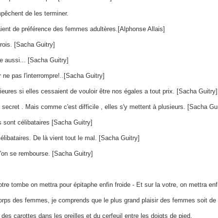
pêchent de les terminer.
ient de préférence des femmes adultères.[Alphonse Allais]
rois. [Sacha Guitry]
 aussi... [Sacha Guitry]
 ne pas l'interrompre!..[Sacha Guitry]
eures si elles cessaient de vouloir être nos égales a tout prix. [Sacha Guitry]
secret . Mais comme c'est difficile , elles s'y mettent à plusieurs. [Sacha Gui
s sont célibataires [Sacha Guitry]
ibataires. De là vient tout le mal. [Sacha Guitry]
u'on se rembourse. [Sacha Guitry]
re tombe on mettra pour épitaphe enfin froide - Et sur la votre, on mettra enf
 corps des femmes, je comprends que le plus grand plaisir des femmes soit d
es carottes dans les oreilles et du cerfeuil entre les doigts de pied.