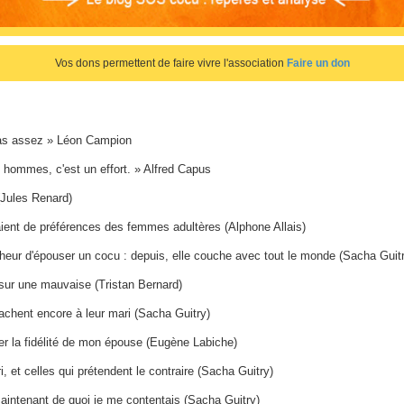
Vos dons permettent de faire vivre l'association
Faire un don
pas assez » Léon Campion
s hommes, c'est un effort. » Alfred Capus
(Jules Renard)
ient de préférences des femmes adultères (Alphone Allais)
heur d'épouser un cocu : depuis, elle couche avec tout le monde (Sacha Guit
 sur une mauvaise (Tristan Bernard)
attachent encore à leur mari (Sacha Guitry)
ager la fidélité de mon épouse (Eugène Labiche)
, et celles qui prétendent le contraire (Sacha Guitry)
aintenant de quoi je me contentais (Sacha Guitry)