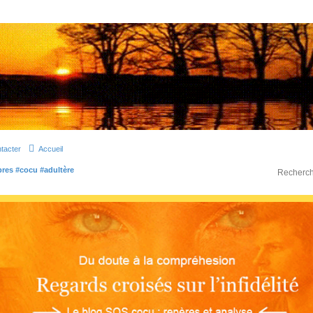
times d'adultère. Pouvoir parler, se confier, recevoir un soutien moral pour traverser une sit
tacter
Accueil
bres #cocu #adultère