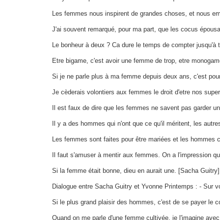
Les femmes nous inspirent de grandes choses, et nous em
J'ai souvent remarqué, pour ma part, que les cocus épousa
Le bonheur à deux ? Ca dure le temps de compter jusqu'à t
Etre bigame, c'est avoir une femme de trop, etre monogame
Si je ne parle plus à ma femme depuis deux ans, c'est pour
Je cèderais volontiers aux femmes le droit d'etre nos superi
Il est faux de dire que les femmes ne savent pas garder un 
Il y a des hommes qui n'ont que ce qu'il méritent, les autre
Les femmes sont faites pour être mariées et les hommes cél
Il faut s'amuser à mentir aux femmes. On a l'impression q
Si la femme était bonne, dieu en aurait une. [Sacha Guitry]
Dialogue entre Sacha Guitry et Yvonne Printemps : - Sur vot
Si le plus grand plaisir des hommes, c'est de se payer le
Quand on me parle d'une femme cultivée, je l'imagine avec d