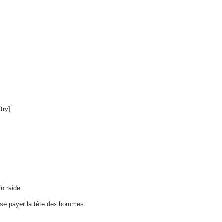
try]
in raide
e se payer la tête des hommes.