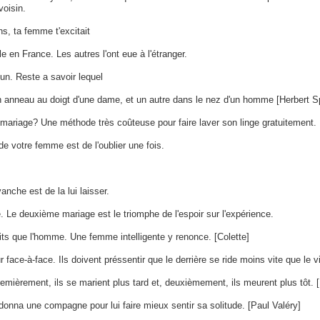
voisin.
ns, ta femme t'excitait
en France. Les autres l'ont eue à l'étranger.
'un. Reste a savoir lequel
n anneau au doigt d'une dame, et un autre dans le nez d'un homme [Herbert S
ariage? Une méthode très coûteuse pour faire laver son linge gratuitement.
de votre femme est de l'oublier une fois.
che est de la lui laisser.
ce. Le deuxième mariage est le triomphe de l'espoir sur l'expérience.
its que l'homme. Une femme intelligente y renonce. [Colette]
r face-à-face. Ils doivent préssentir que le derrière se ride moins vite que le 
ièrement, ils se marient plus tard et, deuxièmement, ils meurent plus tôt.
 donna une compagne pour lui faire mieux sentir sa solitude. [Paul Valéry]