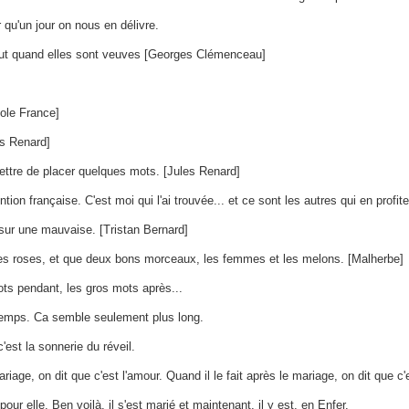
 qu'un jour on nous en délivre.
ut quand elles sont veuves [Georges Clémenceau]
tole France]
es Renard]
mettre de placer quelques mots. [Jules Renard]
n française. C'est moi qui l'ai trouvée... et ce sont les autres qui en profite
 sur une mauvaise. [Tristan Bernard]
les roses, et que deux bons morceaux, les femmes et les melons. [Malherbe]
ots pendant, les gros mots après...
temps. Ca semble seulement plus long.
est la sonnerie du réveil.
e, on dit que c'est l'amour. Quand il le fait après le mariage, on dit que c'e
pour elle. Ben voilà, il s'est marié et maintenant, il y est, en Enfer.