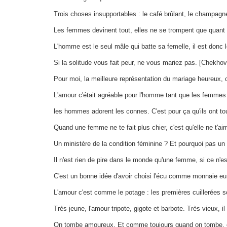
Trois choses insupportables : le café brûlant, le champagn
Les femmes devinent tout, elles ne se trompent que quant e
L'homme est le seul mâle qui batte sa femelle, il est donc 
Si la solitude vous fait peur, ne vous mariez pas. [Chekhov
Pour moi, la meilleure représentation du mariage heureux, 
L'amour c'était agréable pour l'homme tant que les femmes 
les hommes adorent les connes. C'est pour ça qu'ils ont tout
Quand une femme ne te fait plus chier, c'est qu'elle ne t'ai
Un ministère de la condition féminine ? Et pourquoi pas un 
Il n'est rien de pire dans le monde qu'une femme, si ce n'
C'est un bonne idée d'avoir choisi l'écu comme monnaie euro
L'amour c'est comme le potage : les premières cuillerées so
Très jeune, l'amour tripote, gigote et barbote. Très vieux, i
On tombe amoureux. Et comme toujours quand on tombe, o