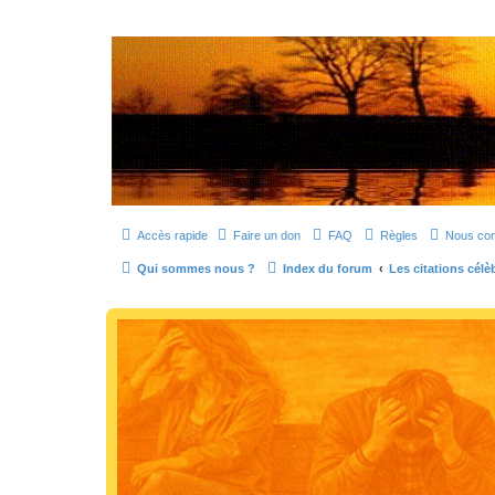
SOS cocu
SOS cocu est une association loi 1901 dont l'objet est le soutien aux vic
Vers le contenu
Accès rapide
Faire un don
FAQ
Règles
Nous con
Qui sommes nous ?
Index du forum
Les citations célè