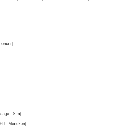
pencer]
visage. [Sim]
 [H.L. Mencken]