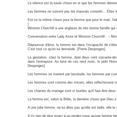
Le silence est la seule chose en or que les femmes déteste
Les femmes ne suivent pas les mauvais conseils... Elles l
Est-ce la même chose pour la femme que pour le mari, l'ad
]
Winston Churchill à une anglaise de très bonne famille qui
Conversation entre Lady Astor et Winston Churchill : -- Mon
Dépourvue d'âme, la femme est dans l'incapacité de s'éleve
C'est tout ce qu'on lui demande. [Pierre Desproges]
La gestation, chez la femme, dure deux cent soixante-dix j
dans l'entreprise. Au bout de ces neuf mois, le petit Ho
Desproges]
Les hommes se marient par lassitude, les femmes par curio
Les femmes sont comme des miroirs, elles reflechissent 
Les chaines du mariage sont si lourdes qu'il faut être deux
La femme est, selon la Bible, la dernière chose que Dieu a fa
A une jolie femme, ne lui dites pas qu'elle est belle, elle le sa
Il n'y rien de plus exact à un rendez-vous qu'une femme b