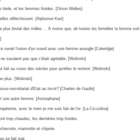
e tiède, et les femmes froides. [Orson Welles]
lles réflechissent. [Alphonse Karr]
le plus brutal des mâles ... À moins que, de toutes les femelles la femme soit
]
ce serait l'union d'un sourd avec une femme aveugle [Coleridge]
ne savaient pas que c'était agréable. [Wolinski]
 fait au cours des siècles pour qu'elles le restent. [Wolinski]
me plus. [Wolinski]
sous-secrétariat d'Etat au tricot? [Charles de Gaulle]
est une autre femme. [Aristophane]
péenne, avec le mien je me suis fait de l'or. [La Cicciolina]
nt trop chaudes, les dernières trop froides.
l chevrote, marmotte et chipote.
n se fait mal.