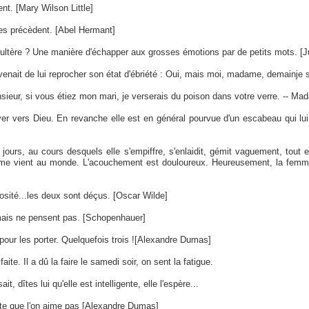
nt. [Mary Wilson Little]
es précèdent. [Abel Hermant]
ultère ? Une manière d'échapper aux grosses émotions par de petits mots. [J
 venait de lui reprocher son état d'ébriété : Oui, mais moi, madame, demainje 
sieur, si vous étiez mon mari, je verserais du poison dans votre verre. -- Mad
r vers Dieu. En revanche elle est en général pourvue d'un escabeau qui lui 
ours, au cours desquels elle s'empiffre, s'enlaidit, gémit vaguement, tout 
mme vient au monde. L'acouchement est douloureux. Heureusement, la femme t
sité...les deux sont déçus. [Oscar Wilde]
mais ne pensent pas. [Schopenhauer]
 pour les porter. Quelquefois trois ![Alexandre Dumas]
ite. Il a dû la faire le samedi soir, on sent la fatigue.
it, dîtes lui qu'elle est intelligente, elle l'espère...
éte que l'on aime pas [Alexandre Dumas]