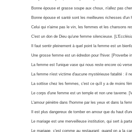
Bonne épouse et grasse soupe aux choux, n'allez pas cherc
Bonne épouse et santé sont les meilleures richesses d'un
Celui qui n'aime pas le vin, les femmes et les chansons re
C'est un don de Dieu qu'une femme silencieuse. [L'Ecclési
Il faut sentir pleinement à quel point la femme est un bienfa
Une grosse femme est un édredon pour l'hiver. [Proverbe in
La femme est l'unique vase qui nous reste encore où verser
La femme n'est victime d'aucune mystérieuse fatalité : il 
La sottise chez les femmes, c'est ce qu'il y a de moins fém
Le corps d'une femme est un temple et non une taverne. 
L'amour pénètre dans l'homme par les yeux et dans la femme
Il est plus dangereux de tomber en amour que du haut d'une
Le mariage est une merveilleuse institution, qui sert à part
Le mariage, c'est comme au restaurant: quand on a la cart