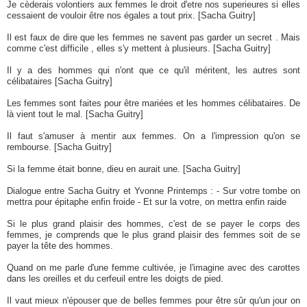
Je cèderais volontiers aux femmes le droit d'etre nos superieures si elles
cessaient de vouloir être nos égales a tout prix. [Sacha Guitry]
Il est faux de dire que les femmes ne savent pas garder un secret . Mais
comme c'est difficile , elles s'y mettent à plusieurs. [Sacha Guitry]
Il y a des hommes qui n'ont que ce qu'il méritent, les autres sont
célibataires [Sacha Guitry]
Les femmes sont faites pour être mariées et les hommes célibataires. De
là vient tout le mal. [Sacha Guitry]
Il faut s'amuser à mentir aux femmes. On a l'impression qu'on se
rembourse. [Sacha Guitry]
Si la femme était bonne, dieu en aurait une. [Sacha Guitry]
Dialogue entre Sacha Guitry et Yvonne Printemps : - Sur votre tombe on
mettra pour épitaphe enfin froide - Et sur la votre, on mettra enfin raide
Si le plus grand plaisir des hommes, c'est de se payer le corps des
femmes, je comprends que le plus grand plaisir des femmes soit de se
payer la tête des hommes.
Quand on me parle d'une femme cultivée, je l'imagine avec des carottes
dans les oreilles et du cerfeuil entre les doigts de pied.
Il vaut mieux n'épouser que de belles femmes pour être sûr qu'un jour on