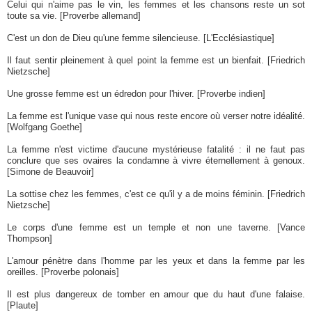
Celui qui n'aime pas le vin, les femmes et les chansons reste un sot
toute sa vie. [Proverbe allemand]
C'est un don de Dieu qu'une femme silencieuse. [L'Ecclésiastique]
Il faut sentir pleinement à quel point la femme est un bienfait. [Friedrich
Nietzsche]
Une grosse femme est un édredon pour l'hiver. [Proverbe indien]
La femme est l'unique vase qui nous reste encore où verser notre idéalité.
[Wolfgang Goethe]
La femme n'est victime d'aucune mystérieuse fatalité : il ne faut pas
conclure que ses ovaires la condamne à vivre éternellement à genoux.
[Simone de Beauvoir]
La sottise chez les femmes, c'est ce qu'il y a de moins féminin. [Friedrich
Nietzsche]
Le corps d'une femme est un temple et non une taverne. [Vance
Thompson]
L'amour pénètre dans l'homme par les yeux et dans la femme par les
oreilles. [Proverbe polonais]
Il est plus dangereux de tomber en amour que du haut d'une falaise.
[Plaute]