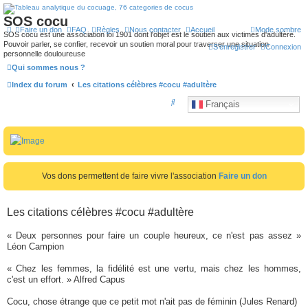
SOS cocu
Faire un don
FAQ
Règles
Nous contacter
Accueil
Mode sombre
SOS cocu est une association loi 1901 dont l'objet est le soutien aux victimes d'adultère.
Pouvoir parler, se confier, recevoir un soutien moral pour traverser une situation
S’enregistrer
Connexion
personnelle douloureuse
Qui sommes nous ?
Index du forum
Les citations célèbres #cocu #adultère
R
Français
e
c
h
e
Vos dons permettent de faire vivre l'association
Faire un don
r
c
Les citations célèbres #cocu #adultère
h
e
« Deux personnes pour faire un couple heureux, ce n'est pas assez »
Léon Campion
r
« Chez les femmes, la fidélité est une vertu, mais chez les hommes,
c'est un effort. » Alfred Capus
Cocu, chose étrange que ce petit mot n'ait pas de féminin (Jules Renard)