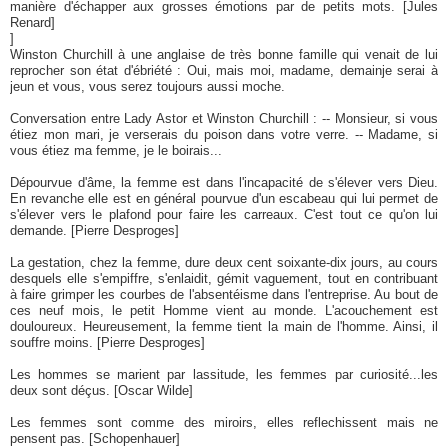
manière d'échapper aux grosses émotions par de petits mots. [Jules
Renard]
]
Winston Churchill à une anglaise de très bonne famille qui venait de lui
reprocher son état d'ébriété : Oui, mais moi, madame, demainje serai à
jeun et vous, vous serez toujours aussi moche.
Conversation entre Lady Astor et Winston Churchill : -- Monsieur, si vous
étiez mon mari, je verserais du poison dans votre verre. -- Madame, si
vous étiez ma femme, je le boirais...
Dépourvue d'âme, la femme est dans l'incapacité de s'élever vers Dieu.
En revanche elle est en général pourvue d'un escabeau qui lui permet de
s'élever vers le plafond pour faire les carreaux. C'est tout ce qu'on lui
demande. [Pierre Desproges]
La gestation, chez la femme, dure deux cent soixante-dix jours, au cours
desquels elle s'empiffre, s'enlaidit, gémit vaguement, tout en contribuant
à faire grimper les courbes de l'absentéisme dans l'entreprise. Au bout de
ces neuf mois, le petit Homme vient au monde. L'acouchement est
douloureux. Heureusement, la femme tient la main de l'homme. Ainsi, il
souffre moins. [Pierre Desproges]
Les hommes se marient par lassitude, les femmes par curiosité...les
deux sont déçus. [Oscar Wilde]
Les femmes sont comme des miroirs, elles reflechissent mais ne
pensent pas. [Schopenhauer]