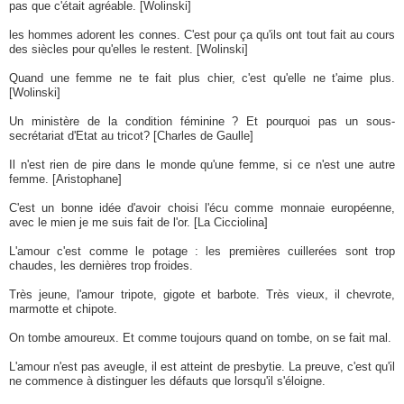
pas que c'était agréable. [Wolinski]
les hommes adorent les connes. C'est pour ça qu'ils ont tout fait au cours
des siècles pour qu'elles le restent. [Wolinski]
Quand une femme ne te fait plus chier, c'est qu'elle ne t'aime plus.
[Wolinski]
Un ministère de la condition féminine ? Et pourquoi pas un sous-
secrétariat d'Etat au tricot? [Charles de Gaulle]
Il n'est rien de pire dans le monde qu'une femme, si ce n'est une autre
femme. [Aristophane]
C'est un bonne idée d'avoir choisi l'écu comme monnaie européenne,
avec le mien je me suis fait de l'or. [La Cicciolina]
L'amour c'est comme le potage : les premières cuillerées sont trop
chaudes, les dernières trop froides.
Très jeune, l'amour tripote, gigote et barbote. Très vieux, il chevrote,
marmotte et chipote.
On tombe amoureux. Et comme toujours quand on tombe, on se fait mal.
L'amour n'est pas aveugle, il est atteint de presbytie. La preuve, c'est qu'il
ne commence à distinguer les défauts que lorsqu'il s'éloigne.