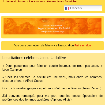
Index du forum
Les citations célèbres #cocu #adultère
R
Français
e
c
h
e
r
c
Vos dons permettent de faire vivre l'association
Faire un don
h
e
Les citations célèbres #cocu #adultère
r
« Deux personnes pour faire un couple heureux, ce n'est pas assez »
Léon Campion
« Chez les femmes, la fidélité est une vertu, mais chez les hommes,
c'est un effort. » Alfred Capus
Cocu, chose étrange que ce petit mot n'ait pas de féminin (Jules Renard)
J'ai souvent remarqué, pour ma part, que les cocus épousaient de
préférences des femmes adultères (Alphone Allais)