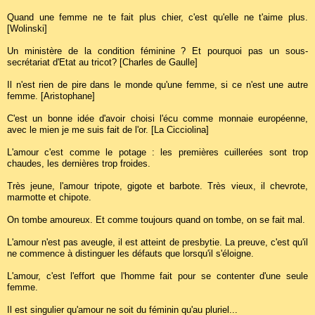
Quand une femme ne te fait plus chier, c'est qu'elle ne t'aime plus.
[Wolinski]
Un ministère de la condition féminine ? Et pourquoi pas un sous-
secrétariat d'Etat au tricot? [Charles de Gaulle]
Il n'est rien de pire dans le monde qu'une femme, si ce n'est une autre
femme. [Aristophane]
C'est un bonne idée d'avoir choisi l'écu comme monnaie européenne,
avec le mien je me suis fait de l'or. [La Cicciolina]
L'amour c'est comme le potage : les premières cuillerées sont trop
chaudes, les dernières trop froides.
Très jeune, l'amour tripote, gigote et barbote. Très vieux, il chevrote,
marmotte et chipote.
On tombe amoureux. Et comme toujours quand on tombe, on se fait mal.
L'amour n'est pas aveugle, il est atteint de presbytie. La preuve, c'est qu'il
ne commence à distinguer les défauts que lorsqu'il s'éloigne.
L'amour, c'est l'effort que l'homme fait pour se contenter d'une seule
femme.
Il est singulier qu'amour ne soit du féminin qu'au pluriel...