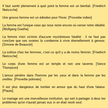
Il faut sentir pleinement à quel point la femme est un bienfait. [Friedrich
Nietzsche]
Une grosse femme est un édredon pour l'hiver. [Proverbe indien]
La femme est l'unique vase qui nous reste encore où verser notre idéalité.
[Wolfgang Goethe]
La femme n'est victime d'aucune mystérieuse fatalité : il ne faut pas
conclure que ses ovaires la condamne à vivre éternellement à genoux.
[Simone de Beauvoir]
La sottise chez les femmes, c'est ce qu'il y a de moins féminin. [Friedrich
Nietzsche]
Le corps d'une femme est un temple et non une taverne. [Vance
Thompson]
L'amour pénètre dans l'homme par les yeux et dans la femme par les
oreilles. [Proverbe polonais]
Il est plus dangereux de tomber en amour que du haut d'une falaise.
[Plaute]
Le mariage est une merveilleuse institution, qui sert à partager à deux les
problèmes qu'on n'aurait jamais eus si on était resté seul.