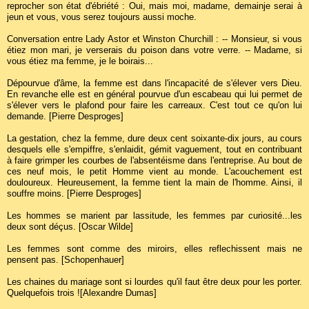
reprocher son état d'ébriété : Oui, mais moi, madame, demainje serai à
jeun et vous, vous serez toujours aussi moche.
Conversation entre Lady Astor et Winston Churchill : -- Monsieur, si vous
étiez mon mari, je verserais du poison dans votre verre. -- Madame, si
vous étiez ma femme, je le boirais...
Dépourvue d'âme, la femme est dans l'incapacité de s'élever vers Dieu.
En revanche elle est en général pourvue d'un escabeau qui lui permet de
s'élever vers le plafond pour faire les carreaux. C'est tout ce qu'on lui
demande. [Pierre Desproges]
La gestation, chez la femme, dure deux cent soixante-dix jours, au cours
desquels elle s'empiffre, s'enlaidit, gémit vaguement, tout en contribuant
à faire grimper les courbes de l'absentéisme dans l'entreprise. Au bout de
ces neuf mois, le petit Homme vient au monde. L'acouchement est
douloureux. Heureusement, la femme tient la main de l'homme. Ainsi, il
souffre moins. [Pierre Desproges]
Les hommes se marient par lassitude, les femmes par curiosité...les
deux sont déçus. [Oscar Wilde]
Les femmes sont comme des miroirs, elles reflechissent mais ne
pensent pas. [Schopenhauer]
Les chaines du mariage sont si lourdes qu'il faut être deux pour les porter.
Quelquefois trois ![Alexandre Dumas]