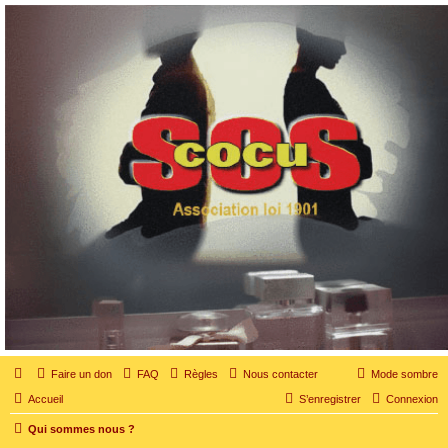
SOS cocu
SOS cocu est une association loi 1901 dont l'objet est le soutien aux victimes d'adultère.
Pouvoir parler, se confier, recevoir un soutien moral pour traverser une situation
personnelle douloureuse
Faire un don
FAQ
Règles
Nous contacter
Mode sombre
Accueil
S’enregistrer
Connexion
Qui sommes nous ?