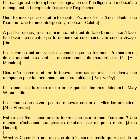
Le mariage est le triomphe de l'imagination sur l'intelligence. Le deuxième
mariage est le triomphe de l'espoir sur l'expérience.
Une femme qui se croit intelligente réclame les mêmes droits que
l'homme. Une femme intelligente y renonce. [Colette]
A part les singes, tous les animaux refusent de faire l'amour face-à-face.
Ils doivent préssentir que le derrière se ride moins vite que le visage.
[Sim]
Les hommes ont une vie plus agréable que les femmes. Premièrement,
ils se marient plus tard et, deuxièmement, ils meurent plus tôt. [H.L.
Mencken]
Dieu créa l'homme, et, ne le trouvant pas assez seul, il lui donna une
compagne pour lui faire mieux sentir sa solitude. [Paul Valéry]
Le silence est la seule chose en or que les femmes détestent. [Mary
Wilson Little]
Les femmes ne suivent pas les mauvais conseils... Elles les précèdent.
[Abel Hermant]
Est-ce la même chose pour la femme que pour le mari, l'adultère ? Une
manière d'échapper aux grosses émotions par de petits mots. [Jules
Renard]
]
Winston Churchill à une anglaise de très bonne famille qui venait de lui