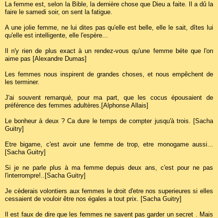
La femme est, selon la Bible, la dernière chose que Dieu a faite. Il a dû la
faire le samedi soir, on sent la fatigue.
A une jolie femme, ne lui dites pas qu'elle est belle, elle le sait, dîtes lui
qu'elle est intelligente, elle l'espère...
Il n'y rien de plus exact à un rendez-vous qu'une femme béte que l'on
aime pas [Alexandre Dumas]
Les femmes nous inspirent de grandes choses, et nous empêchent de
les terminer.
J'ai souvent remarqué, pour ma part, que les cocus épousaient de
préférence des femmes adultères.[Alphonse Allais]
Le bonheur à deux ? Ca dure le temps de compter jusqu'à trois. [Sacha
Guitry]
Etre bigame, c'est avoir une femme de trop, etre monogame aussi...
[Sacha Guitry]
Si je ne parle plus à ma femme depuis deux ans, c'est pour ne pas
l'interrompre!..[Sacha Guitry]
Je cèderais volontiers aux femmes le droit d'etre nos superieures si elles
cessaient de vouloir être nos égales a tout prix. [Sacha Guitry]
Il est faux de dire que les femmes ne savent pas garder un secret . Mais