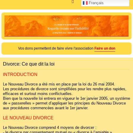
R
Français
e
c
h
e
r
c
Vos dons permettent de faire vivre l'association
Faire un don
h
e
Divorce: Ce que dit la loi
r
INTRODUCTION
Le Nouveau Divorce a été mis en place par la loi du 26 mai 2004.
Les procédures de divorce sont simplifiées pour les rendre plus rapides,
efficaces et surtout moins conflictuelles.
Bien que la nouvelle loi entrera en vigueur le 1er janvier 2005, un système
de « passerelles » permet d’appliquer les principes du Nouveau Divorce
aux procédures commencées avant le 1er janvier.
LE NOUVEAU DIVORCE
Le Nouveau Divorce comprend 4 moyens de divorcer :
- le divorce par consentement mutuel ou « divorce à l’amiable »