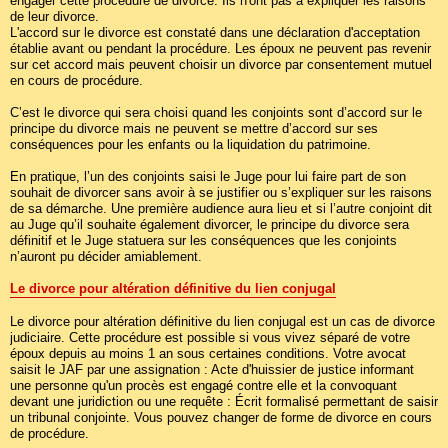
engager cette procédure de divorce. Ils n'ont pas à expliquer les raisons
de leur divorce.
L'accord sur le divorce est constaté dans une déclaration d'acceptation
établie avant ou pendant la procédure. Les époux ne peuvent pas revenir
sur cet accord mais peuvent choisir un divorce par consentement mutuel
en cours de procédure.
C’est le divorce qui sera choisi quand les conjoints sont d’accord sur le
principe du divorce mais ne peuvent se mettre d’accord sur ses
conséquences pour les enfants ou la liquidation du patrimoine.
En pratique, l’un des conjoints saisi le Juge pour lui faire part de son
souhait de divorcer sans avoir à se justifier ou s’expliquer sur les raisons
de sa démarche. Une première audience aura lieu et si l’autre conjoint dit
au Juge qu’il souhaite également divorcer, le principe du divorce sera
définitif et le Juge statuera sur les conséquences que les conjoints
n’auront pu décider amiablement.
Le divorce pour altération définitive du lien conjugal
Le divorce pour altération définitive du lien conjugal est un cas de divorce
judiciaire. Cette procédure est possible si vous vivez séparé de votre
époux depuis au moins 1 an sous certaines conditions. Votre avocat
saisit le JAF par une assignation : Acte d'huissier de justice informant
une personne qu'un procès est engagé contre elle et la convoquant
devant une juridiction ou une requête : Écrit formalisé permettant de saisir
un tribunal conjointe. Vous pouvez changer de forme de divorce en cours
de procédure.