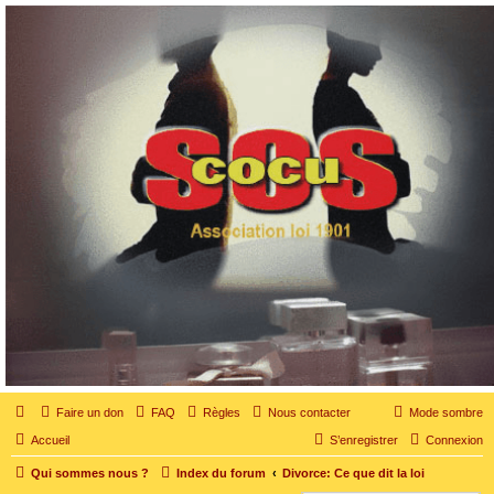
SOS cocu
SOS cocu est une association loi 1901 dont l'objet est le soutien aux victimes d'adultère.
Pouvoir parler, se confier, recevoir un soutien moral pour traverser une situation
personnelle douloureuse
Faire un don
FAQ
Règles
Nous contacter
Mode sombre
Accueil
S’enregistrer
Connexion
Qui sommes nous ?
Index du forum
Divorce: Ce que dit la loi