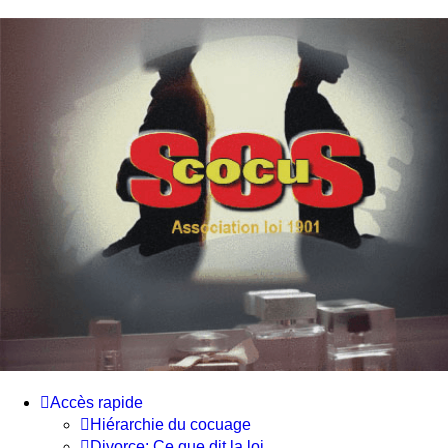
SOS cocu
SOS cocu est une association loi 1901 dont l'objet est le
soutien aux victimes d'adultère. Pouvoir parler, se confier,
recevoir un soutien moral pour traverser une situation
personnelle douloureuse
Accès rapide
Hiérarchie du cocuage
Divorce: Ce que dit la loi