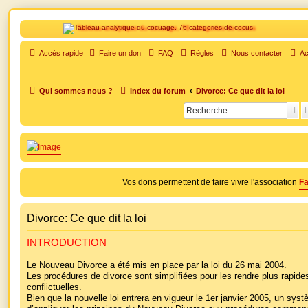
SOS cocu
Accès rapide
Faire un don
FAQ
Règles
Nous contacter
Ac
SOS cocu est une association loi 1901 dont l'objet est le soutien aux victimes d'adultèr
soutien moral pour traverser une situation personnelle douloureuse
Qui sommes nous ?
Index du forum
Divorce: Ce que dit la loi
R
e
c
h
e
Vos dons permettent de faire vivre l'association
Fa
r
c
Divorce: Ce que dit la loi
h
INTRODUCTION
e
r
Le Nouveau Divorce a été mis en place par la loi du 26 mai 2004.
Les procédures de divorce sont simplifiées pour les rendre plus rapide
conflictuelles.
Bien que la nouvelle loi entrera en vigueur le 1er janvier 2005, un sy