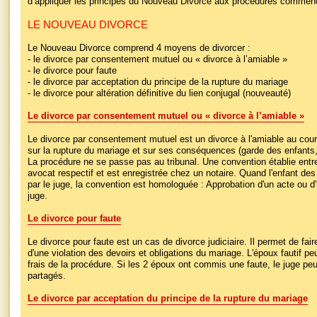
d’appliquer les principes du Nouveau Divorce aux procédures commencé
LE NOUVEAU DIVORCE
Le Nouveau Divorce comprend 4 moyens de divorcer :
- le divorce par consentement mutuel ou « divorce à l’amiable »
- le divorce pour faute
- le divorce par acceptation du principe de la rupture du mariage
- le divorce pour altération définitive du lien conjugal (nouveauté)
Le divorce par consentement mutuel ou « divorce à l’amiable »
Le divorce par consentement mutuel est un divorce à l'amiable au cou
sur la rupture du mariage et sur ses conséquences (garde des enfants, 
La procédure ne se passe pas au tribunal. Une convention établie entre
avocat respectif et est enregistrée chez un notaire. Quand l'enfant d
par le juge, la convention est homologuée : Approbation d'un acte ou d'
juge.
Le divorce pour faute
Le divorce pour faute est un cas de divorce judiciaire. Il permet de fair
d'une violation des devoirs et obligations du mariage. L'époux fautif p
frais de la procédure. Si les 2 époux ont commis une faute, le juge pe
partagés.
Le divorce par acceptation du principe de la rupture du mariage