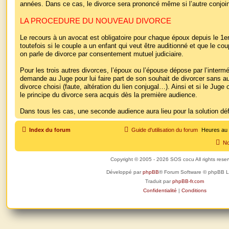
années. Dans ce cas, le divorce sera prononcé même si l’autre conjoin
LA PROCEDURE DU NOUVEAU DIVORCE
Le recours à un avocat est obligatoire pour chaque époux depuis le 1e
toutefois si le couple a un enfant qui veut être auditionné et que le c
on parle de divorce par consentement mutuel judiciaire.
Pour les trois autres divorces, l’époux ou l’épouse dépose par l’interm
demande au Juge pour lui faire part de son souhait de divorcer sans au
divorce choisi (faute, altération du lien conjugal…). Ainsi et si le Juge o
le principe du divorce sera acquis dès la première audience.
Dans tous les cas, une seconde audience aura lieu pour la solution défi
Index du forum
Guide d'utilisation du forum
Heures au
No
Copyright © 2005 - 2026 SOS cocu All rights rese
Développé par
phpBB
® Forum Software © phpBB L
Traduit par
phpBB-fr.com
Confidentialité
|
Conditions