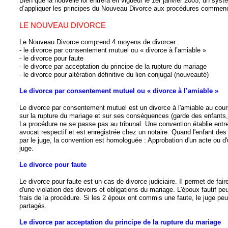
Bien que la nouvelle loi entrera en vigueur le 1er janvier 2005, un sys
d’appliquer les principes du Nouveau Divorce aux procédures commencé
LE NOUVEAU DIVORCE
Le Nouveau Divorce comprend 4 moyens de divorcer :
- le divorce par consentement mutuel ou « divorce à l’amiable »
- le divorce pour faute
- le divorce par acceptation du principe de la rupture du mariage
- le divorce pour altération définitive du lien conjugal (nouveauté)
Le divorce par consentement mutuel ou « divorce à l’amiable »
Le divorce par consentement mutuel est un divorce à l'amiable au cour
sur la rupture du mariage et sur ses conséquences (garde des enfants, 
La procédure ne se passe pas au tribunal. Une convention établie entre
avocat respectif et est enregistrée chez un notaire. Quand l'enfant de
par le juge, la convention est homologuée : Approbation d'un acte ou d'
juge.
Le divorce pour faute
Le divorce pour faute est un cas de divorce judiciaire. Il permet de fair
d'une violation des devoirs et obligations du mariage. L'époux fautif pe
frais de la procédure. Si les 2 époux ont commis une faute, le juge peu
partagés.
Le divorce par acceptation du principe de la rupture du mariage