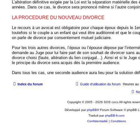
L’altération définitive exigée par la Loi est la séparation matérielle d
années. Dans ce cas, le divorce sera prononcé même si l’autre conjoin
LA PROCEDURE DU NOUVEAU DIVORCE
Le recours à un avocat est obligatoire pour chaque époux depuis le 1er
toutefois si le couple a un enfant qui veut être auditionné et que le co
on parle de divorce par consentement mutuel judiciaire.
Pour les trois autres divorces, l’époux ou l’épouse dépose par l’interm
demande au Juge pour lui faire part de son souhait de divorcer sans aut
divorce choisi (faute, altération du lien conjugal…). Ainsi et si le Juge o
le principe du divorce sera acquis dès la première audience.
Dans tous les cas, une seconde audience aura lieu pour la solution défi
Index du forum
Guide d'utilisation du forum
Heures au 
No
Copyright © 2005 - 2026 SOS cocu All rights reser
Développé par
phpBB
® Forum Software © phpBB L
Traduit par
phpBB-fr.com
Confidentialité
|
Conditions