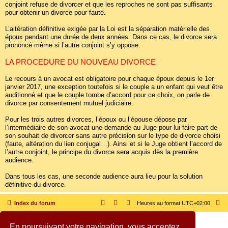
conjoint refuse de divorcer et que les reproches ne sont pas suffisants
pour obtenir un divorce pour faute.
L’altération définitive exigée par la Loi est la séparation matérielle des
époux pendant une durée de deux années. Dans ce cas, le divorce sera
prononcé même si l’autre conjoint s’y oppose.
LA PROCEDURE DU NOUVEAU DIVORCE
Le recours à un avocat est obligatoire pour chaque époux depuis le 1er
janvier 2017, une exception toutefois si le couple a un enfant qui veut être
auditionné et que le couple tombe d’accord pour ce choix, on parle de
divorce par consentement mutuel judiciaire.
Pour les trois autres divorces, l’époux ou l’épouse dépose par
l’intermédiaire de son avocat une demande au Juge pour lui faire part de
son souhait de divorcer sans autre précision sur le type de divorce choisi
(faute, altération du lien conjugal…). Ainsi et si le Juge obtient l’accord de
l’autre conjoint, le principe du divorce sera acquis dès la première
audience.
Dans tous les cas, une seconde audience aura lieu pour la solution
définitive du divorce.
Index du forum
Heures au format
UTC+02:00
Copyright © 2005 - 2026 SOS cocu All rights reserved.
En poursuivant votre navigation, vous acceptez