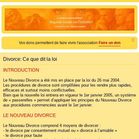
e
c
h
e
r
c
Vos dons permettent de faire vivre l'association
Faire un don
h
e
Divorce: Ce que dit la loi
r
INTRODUCTION
Le Nouveau Divorce a été mis en place par la loi du 26 mai 2004.
Les procédures de divorce sont simplifiées pour les rendre plus rapides,
efficaces et surtout moins conflictuelles.
Bien que la nouvelle loi entrera en vigueur le 1er janvier 2005, un système
de « passerelles » permet d’appliquer les principes du Nouveau Divorce
aux procédures commencées avant le 1er janvier.
LE NOUVEAU DIVORCE
Le Nouveau Divorce comprend 4 moyens de divorcer :
- le divorce par consentement mutuel ou « divorce à l’amiable »
- le divorce pour faute